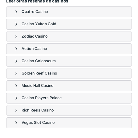
Leer otras reseñas de casinos
Quatro Casino
Casino Yukon Gold
Zodiac Casino
Action Casino
Casino Colosseum
Golden Reef Casino
Music Hall Casino
Casino Players Palace
Rich Reels Casino
Vegas Slot Casino