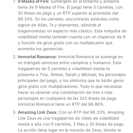
9 Masks of Fire:
Sumérgete en el brillante y ardiente
tema de 9 Masks of Fire. El juego tiene 5 carretes, con
20 líneas de pago y un RTP superior al promedio del
96.24%. En los carretes, encontrarás símbolos como
signos de dólar, 7s y diamantes, dándole al
tragamonedas un aspecto más clásico. Esta máquina de
volatilidad media también cuenta con un dispersor de 9
y función de giros gratis con un multiplicador que
aumenta tus ganancias.
Immortal Romance:
Immortal Romance te sumerge en
un triángulo amoroso entre vampiros y humanos. Esta
tragaperras de 5 carretes y volatilidad media te
presenta a Troy, Amber, Sarah y Michael, los personajes
principales del juego, y los símbolos que te harán ganar
giros gratis con multiplicadores. Todo lo que necesitas
hacer es obtener una combinación de tres o más
personajes en cualquiera de las 243 líneas de pago.
Immortal Romance tiene un RTP del 96.86%.
Amazing Link Zeus:
Con un RTP del 96.33%, Amazing
Link Zeus es una tragaperras de video de volatilidad
media a alta con 5 carretes, 3 filas y 20 líneas de pago.
La acción tiene lugar en la morada de Zeus, donde te