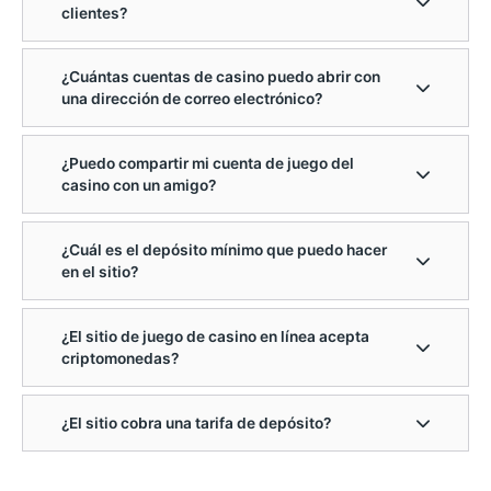
clientes?
¿Cuántas cuentas de casino puedo abrir con
una dirección de correo electrónico?
¿Puedo compartir mi cuenta de juego del
casino con un amigo?
¿Cuál es el depósito mínimo que puedo hacer
en el sitio?
¿El sitio de juego de casino en línea acepta
criptomonedas?
¿El sitio cobra una tarifa de depósito?