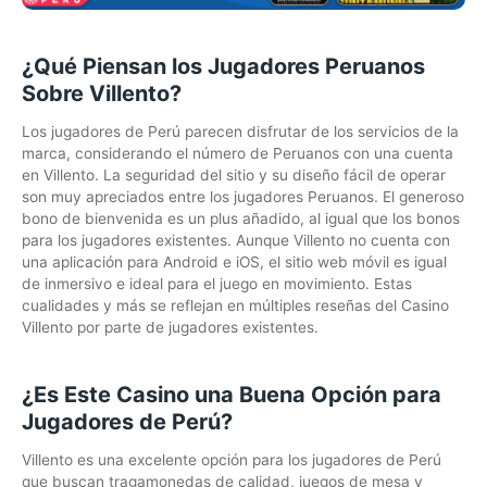
¿Qué Piensan los Jugadores Peruanos
Sobre Villento?
Los jugadores de Perú parecen disfrutar de los servicios de la
marca, considerando el número de Peruanos con una cuenta
en Villento. La seguridad del sitio y su diseño fácil de operar
son muy apreciados entre los jugadores Peruanos. El generoso
bono de bienvenida es un plus añadido, al igual que los bonos
para los jugadores existentes. Aunque Villento no cuenta con
una aplicación para Android e iOS, el sitio web móvil es igual
de inmersivo e ideal para el juego en movimiento. Estas
cualidades y más se reflejan en múltiples reseñas del Casino
Villento por parte de jugadores existentes.
¿Es Este Casino una Buena Opción para
Jugadores de Perú?
Villento es una excelente opción para los jugadores de Perú
que buscan tragamonedas de calidad, juegos de mesa y