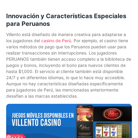
Innovación y Características Especiales
para Peruanos
Villento está diseñado de manera creativa para adaptarse a
los jugadores del
casino de Perú
. Por ejemplo, el casino tiene
varios métodos de pago que los Peruanos pueden usar para
realizar transacciones sin interrupciones. Los jugadores
PERUANOS también tienen acceso completo a la biblioteca de
juegos y bonos, incluyendo el bono para nuevos clientes de
hasta $1,000. El servicio al cliente también está disponible
24/7 y en diferentes idiomas, lo que lo hace muy accesible.
Aunque no hay características diseñadas específicamente
para jugadores de Perú, las mencionadas anteriormente
desafían a las marcas establecidas.