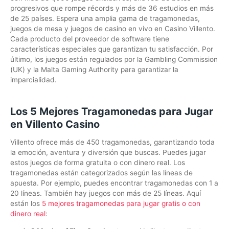
progresivos que rompe récords y más de 36 estudios en más
de 25 países. Espera una amplia gama de tragamonedas,
juegos de mesa y juegos de casino en vivo en Casino Villento.
Cada producto del proveedor de software tiene
características especiales que garantizan tu satisfacción. Por
último, los juegos están regulados por la Gambling Commission
(UK) y la Malta Gaming Authority para garantizar la
imparcialidad.
Los 5 Mejores Tragamonedas para Jugar
en Villento Casino
Villento ofrece más de 450 tragamonedas, garantizando toda
la emoción, aventura y diversión que buscas. Puedes jugar
estos juegos de forma gratuita o con dinero real. Los
tragamonedas están categorizados según las líneas de
apuesta. Por ejemplo, puedes encontrar tragamonedas con 1 a
20 líneas. También hay juegos con más de 25 líneas. Aquí
están los
5 mejores tragamonedas para jugar gratis o con
dinero real
: