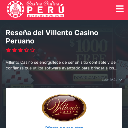
Reseña del Villento Casino
Peruano
Villento Casino se enorgullece de ser un sitio confiable y de
confianza que utiliza software avanzado para brindar a los
jugadores de Perú una experiencia de juego interactiva.
Propiedad de Fresh Horizons Limited, está licenciado por la
Leer Más
Kahnawake Gaming Commission. Desde su lanzamiento en
2006, Villento ha atraído a muchos jugadores con sus
impresionantes bonos y promociones. Hay más de 550 juegos,
todos auditados por eCOGRA. Los nuevos jugadores también
reciben un generoso bono de registro de hasta $1,000, como
descubrirás en esta reseña de Villento Casino.
Oferta de registro