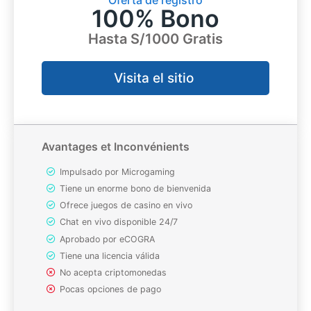
100% Bono
Hasta S/1000 Gratis
Visita el sitio
Avantages et Inconvénients
Impulsado por Microgaming
Tiene un enorme bono de bienvenida
Ofrece juegos de casino en vivo
Chat en vivo disponible 24/7
Aprobado por eCOGRA
Tiene una licencia válida
No acepta criptomonedas
Pocas opciones de pago