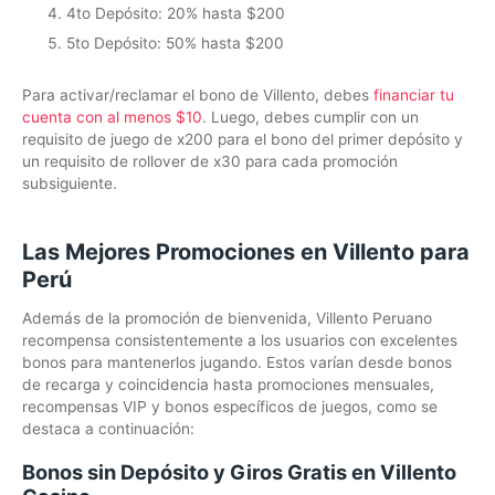
4to Depósito: 20% hasta $200
5to Depósito: 50% hasta $200
Para activar/reclamar el bono de Villento, debes
financiar tu
cuenta con al menos $10
. Luego, debes cumplir con un
requisito de juego de x200 para el bono del primer depósito y
un requisito de rollover de x30 para cada promoción
subsiguiente.
Las Mejores Promociones en Villento para
Perú
Además de la promoción de bienvenida, Villento Peruano
recompensa consistentemente a los usuarios con excelentes
bonos para mantenerlos jugando. Estos varían desde bonos
de recarga y coincidencia hasta promociones mensuales,
recompensas VIP y bonos específicos de juegos, como se
destaca a continuación:
Bonos sin Depósito y Giros Gratis en Villento