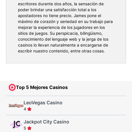
escritores durante dos años, la sensación de
poder brindar una satisfacción total a los
apostadores no tiene precio. James pone el
máximo de corazón y seriedad en su trabajo para
mejorar la experiencia de los jugadores en los
sitios de juegos. Su perspicacia, bilingüismo,
conocimiento del lenguaje web y la jerga de los
casinos lo llevan naturalmente a encargarse de
escribir nuestro contenido, entre otras cosas.
Top 5 Mejores Casinos
LeoVegas Casino
4
Jackpot City Casino
5