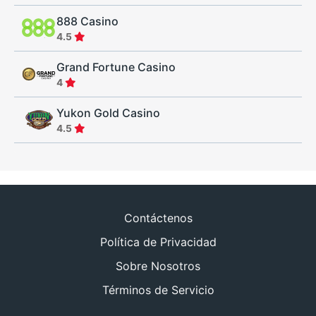
888 Casino
4.5
Grand Fortune Casino
4
Yukon Gold Casino
4.5
Contáctenos
Política de Privacidad
Sobre Nosotros
Términos de Servicio