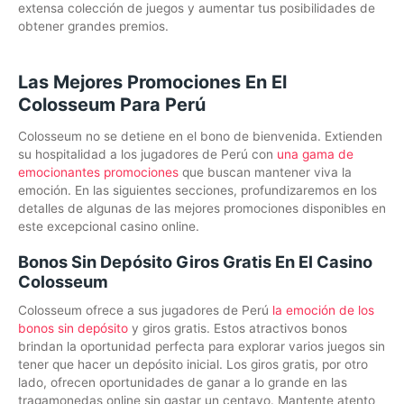
extensa colección de juegos y aumentar tus posibilidades de
obtener grandes premios.
Las Mejores Promociones En El
Colosseum Para Perú
Colosseum no se detiene en el bono de bienvenida. Extienden
su hospitalidad a los jugadores de Perú con
una gama de
emocionantes promociones
que buscan mantener viva la
emoción. En las siguientes secciones, profundizaremos en los
detalles de algunas de las mejores promociones disponibles en
este excepcional casino online.
Bonos Sin Depósito Giros Gratis En El Casino
Colosseum
Colosseum ofrece a sus jugadores de Perú
la emoción de los
bonos sin depósito
y giros gratis. Estos atractivos bonos
brindan la oportunidad perfecta para explorar varios juegos sin
tener que hacer un depósito inicial. Los giros gratis, por otro
lado, ofrecen oportunidades de ganar a lo grande en las
tragamonedas online sin gastar un centavo. Mantente atento