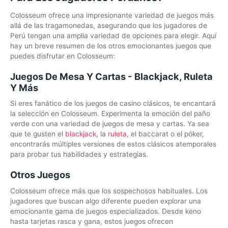
Colosseum ofrece una impresionante variedad de juegos más
allá de las tragamonedas, asegurando que los jugadores de
Perú tengan una amplia variedad de opciones para elegir. Aquí
hay un breve resumen de los otros emocionantes juegos que
puedes disfrutar en Colosseum:
Juegos De Mesa Y Cartas - Blackjack, Ruleta
Y Más
Si eres fanático de los juegos de casino clásicos, te encantará
la selección en Colosseum. Experimenta la emoción del paño
verde con una variedad de juegos de mesa y cartas. Ya sea
que te gusten el
blackjack
, la
ruleta
, el baccarat o el póker,
encontrarás múltiples versiones de estos clásicos atemporales
para probar tus habilidades y estrategias.
Otros Juegos
Colosseum ofrece más que los sospechosos habituales. Los
jugadores que buscan algo diferente pueden explorar una
emocionante gama de juegos especializados. Desde keno
hasta tarjetas rasca y gana, estos juegos ofrecen