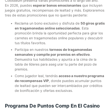
Colosseum presenta varias promociones a lo largo del año.
En 2026, puedes
esperar bonos emocionantes
que incluyen
juegos gratuitos, recompensas de lealtad y más. Exploraremos
tres de estas promociones que no querrás perderte:
Reclama un bono exclusivo y disfruta de
50 giros gratis
en tragamonedas online seleccionadas
. Esta
promoción brinda la oportunidad perfecta para girar los
carretes en tragamonedas online populares y descubrir
tus títulos favoritos.
Participa en nuestros
torneos de tragamonedas
semanales y compite por premios en efectivo
.
Demuestra tus habilidades y apunta a la cima de la
tabla de líderes para aseg urar tu parte del pozo de
premios.
Como jugador leal, tendrás
acceso a nuestro programa
de recompensas VIP
, donde puedes acumular puntos
de lealtad que pueden ser intercambiados por créditos
de bonificación y ofertas exclusivas.
Programa De Puntos Comp En El Casino