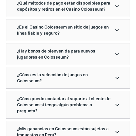
¿Qué métodos de pago están disponibles para
depósitos y retiros en el Casino Colosseum?
¿Es el Casino Colosseum un sitio de juegos en
línea fiable y seguro?
¿Hay bonos de bienvenida para nuevos
jugadores en Colosseum?
¿Cómo es la selección de juegos en
Colosseum?
¿Cómo puedo contactar al soporte al cliente de
Colosseum si tengo algún problema o
pregunta?
¿Mis ganancias en Colosseum están sujetas a
impuestos en Perú?