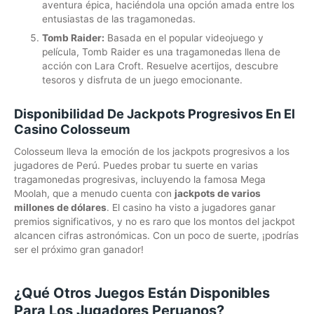
aventura épica, haciéndola una opción amada entre los
entusiastas de las tragamonedas.
Tomb Raider:
Basada en el popular videojuego y
película, Tomb Raider es una tragamonedas llena de
acción con Lara Croft. Resuelve acertijos, descubre
tesoros y disfruta de un juego emocionante.
Disponibilidad De Jackpots Progresivos En El
Casino Colosseum
Colosseum lleva la emoción de los jackpots progresivos a los
jugadores de Perú. Puedes probar tu suerte en varias
tragamonedas progresivas, incluyendo la famosa Mega
Moolah, que a menudo cuenta con
jackpots de varios
millones de dólares
. El casino ha visto a jugadores ganar
premios significativos, y no es raro que los montos del jackpot
alcancen cifras astronómicas. Con un poco de suerte, ¡podrías
ser el próximo gran ganador!
¿Qué Otros Juegos Están Disponibles
Para Los Jugadores Peruanos?