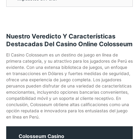
Nuestro Veredicto Y Características
Destacadas Del Casino Online Colosseum
El Casino Colosseum es un destino de juego en línea de
primera categoría, y su atractivo para los jugadores de Perú es
evidente. Con una extensa biblioteca de juegos, un enfoque
en transacciones en Dólares y fuertes medidas de seguridad,
ofrece una experiencia de juego completa. Los jugadores
peruanos pueden disfrutar de una variedad de características
emocionantes, incluyendo opciones bancarias convenientes,
compatibilidad móvil y un soporte al cliente receptivo. En
conclusión, Colosseum obtiene altas calificaciones como una
opción reputada e innovadora para los entusiastas del juego
en línea en Perú.
Colosseum Casino