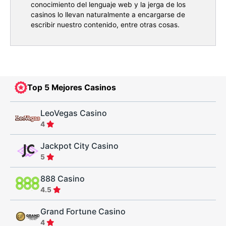
conocimiento del lenguaje web y la jerga de los
casinos lo llevan naturalmente a encargarse de
escribir nuestro contenido, entre otras cosas.
Top 5 Mejores Casinos
LeoVegas Casino
4
Jackpot City Casino
5
888 Casino
4.5
Grand Fortune Casino
4