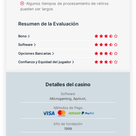
Algunos tiempos de procesamiento de retiros
pueden ser largos
Resumen de la Evaluación
Bono
Software
Opciones Bancarias
Confianza y Equidad del jugador
Detalles del casino
Software
Microgaming, Apricot,
Métodos de Pago
Año de fundación
1999