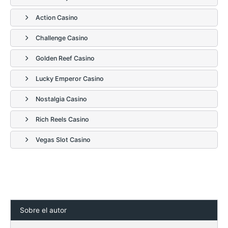
Action Casino
Challenge Casino
Golden Reef Casino
Lucky Emperor Casino
Nostalgia Casino
Rich Reels Casino
Vegas Slot Casino
Sobre el autor