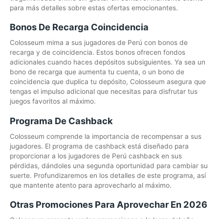
para más detalles sobre estas ofertas emocionantes.
Bonos De Recarga Coincidencia
Colosseum mima a sus jugadores de Perú con bonos de
recarga y de coincidencia. Estos bonos ofrecen fondos
adicionales cuando haces depósitos subsiguientes. Ya sea un
bono de recarga que aumenta tu cuenta, o un bono de
coincidencia que duplica tu depósito, Colosseum asegura que
tengas el impulso adicional que necesitas para disfrutar tus
juegos favoritos al máximo.
Programa De Cashback
Colosseum comprende la importancia de recompensar a sus
jugadores. El programa de cashback está diseñado para
proporcionar a los jugadores de Perú cashback en sus
pérdidas, dándoles una segunda oportunidad para cambiar su
suerte. Profundizaremos en los detalles de este programa, así
que mantente atento para aprovecharlo al máximo.
Otras Promociones Para Aprovechar En 2026