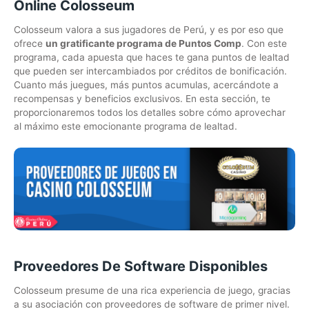
Online Colosseum
Colosseum valora a sus jugadores de Perú, y es por eso que
ofrece
un gratificante programa de Puntos Comp
. Con este
programa, cada apuesta que haces te gana puntos de lealtad
que pueden ser intercambiados por créditos de bonificación.
Cuanto más juegues, más puntos acumulas, acercándote a
recompensas y beneficios exclusivos. En esta sección, te
proporcionaremos todos los detalles sobre cómo aprovechar
al máximo este emocionante programa de lealtad.
Proveedores De Software Disponibles
Colosseum presume de una rica experiencia de juego, gracias
a su asociación con proveedores de software de primer nivel.