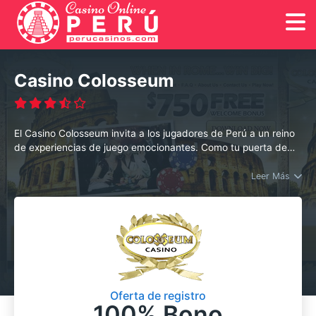
Casino Colosseum
El Casino Colosseum invita a los jugadores de Perú a un reino
de experiencias de juego emocionantes. Como tu puerta de
entrada a una aventura emocionante, el casino da la
bienvenida a los jugadores peruanos con los brazos abiertos.
Leer Más
Al entrar en la arena virtual, los entusiastas descubren un
mundo donde abundan los juegos emocionantes, ofreciendo
amplias oportunidades para ganar a lo grande. El Casino
Colosseum se erige como un destino cautivador, donde la
emoción de los juegos y el atractivo de ganancias sustanciales
se combinan para crear una experiencia de juego online
inolvidable para los jugadores en Perú.
Oferta de registro
100% Bono