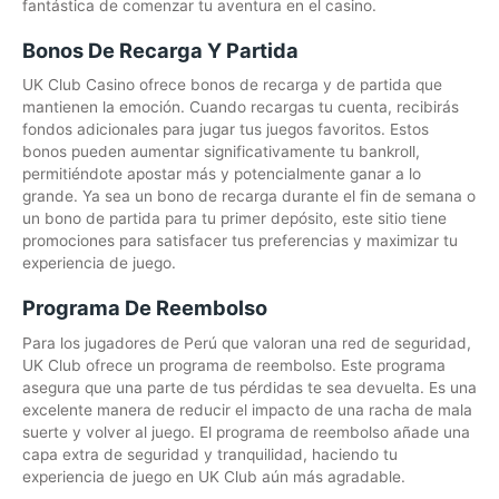
fantástica de comenzar tu aventura en el casino.
Bonos De Recarga Y Partida
UK Club Casino ofrece bonos de recarga y de partida que
mantienen la emoción. Cuando recargas tu cuenta, recibirás
fondos adicionales para jugar tus juegos favoritos. Estos
bonos pueden aumentar significativamente tu bankroll,
permitiéndote apostar más y potencialmente ganar a lo
grande. Ya sea un bono de recarga durante el fin de semana o
un bono de partida para tu primer depósito, este sitio tiene
promociones para satisfacer tus preferencias y maximizar tu
experiencia de juego.
Programa De Reembolso
Para los jugadores de Perú que valoran una red de seguridad,
UK Club ofrece un programa de reembolso. Este programa
asegura que una parte de tus pérdidas te sea devuelta. Es una
excelente manera de reducir el impacto de una racha de mala
suerte y volver al juego. El programa de reembolso añade una
capa extra de seguridad y tranquilidad, haciendo tu
experiencia de juego en UK Club aún más agradable.