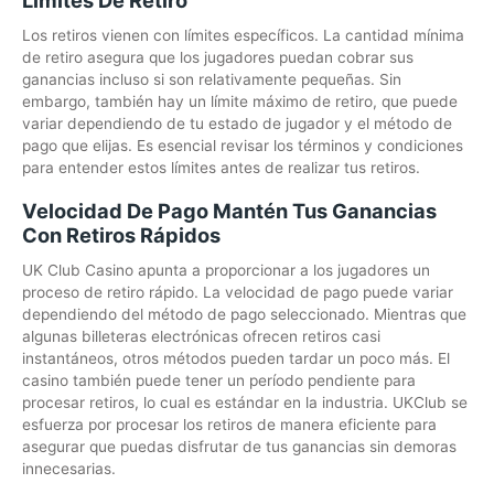
Los retiros vienen con límites específicos. La cantidad mínima
de retiro asegura que los jugadores puedan cobrar sus
ganancias incluso si son relativamente pequeñas. Sin
embargo, también hay un límite máximo de retiro, que puede
variar dependiendo de tu estado de jugador y el método de
pago que elijas. Es esencial revisar los términos y condiciones
para entender estos límites antes de realizar tus retiros.
Velocidad De Pago Mantén Tus Ganancias
Con Retiros Rápidos
UK Club Casino apunta a proporcionar a los jugadores un
proceso de retiro rápido. La velocidad de pago puede variar
dependiendo del método de pago seleccionado. Mientras que
algunas billeteras electrónicas ofrecen retiros casi
instantáneos, otros métodos pueden tardar un poco más. El
casino también puede tener un período pendiente para
procesar retiros, lo cual es estándar en la industria. UKClub se
esfuerza por procesar los retiros de manera eficiente para
asegurar que puedas disfrutar de tus ganancias sin demoras
innecesarias.