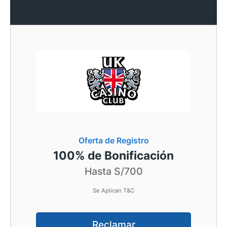
Oferta de Registro
100% de Bonificación
Hasta S/700
Se Aplican T&C
Reclamar