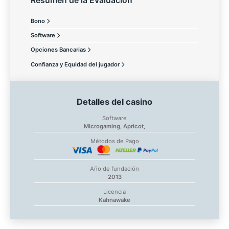
Resumen de la Evaluación
Bono
Software
Opciones Bancarias
Confianza y Equidad del jugador
Detalles del casino
Software
Microgaming, Apricot,
Métodos de Pago
Año de fundación
2013
Licencia
Kahnawake