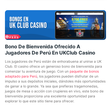
Bono De Bienvenida Ofrecido A
Jugadores De Perú En UKClub Casino
Los jugadores de Perú están de enhorabuena al unirse a UK
Club. El casino ofrece un generoso bono de bienvenida para
comenzar tu aventura de juego. Con un
paquete de bonos
adaptado para Perú
, los jugadores pueden disfrutar de un
impulso a sus depósitos iniciales, dándoles más oportunidades
de ganar a lo grande. Ya sea que prefieras tragamonedas,
juegos de mesa o acción con crupieres en vivo, este bono de
bienvenida proporciona una excelente oportunidad para
explorar lo que este sitio tiene para ofrecer.