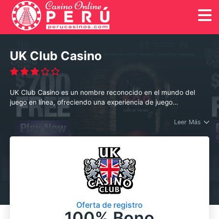
UK Club Casino
UK Club Casino es un nombre reconocido en el mundo del
juego en línea, ofreciendo una experiencia de juego
emocionante a los jugadores en Perú. Con una amplia gama
de juegos y promociones atractivas, es una opción principal
Leer Más
para los entusiastas del casino.
Oferta de registro
100% Bono