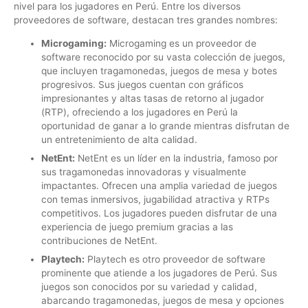
nivel para los jugadores en Perú. Entre los diversos
proveedores de software, destacan tres grandes nombres:
Microgaming:
Microgaming es un proveedor de
software reconocido por su vasta colección de juegos,
que incluyen tragamonedas, juegos de mesa y botes
progresivos. Sus juegos cuentan con gráficos
impresionantes y altas tasas de retorno al jugador
(RTP), ofreciendo a los jugadores en Perú la
oportunidad de ganar a lo grande mientras disfrutan de
un entretenimiento de alta calidad.
NetEnt:
NetEnt es un líder en la industria, famoso por
sus tragamonedas innovadoras y visualmente
impactantes. Ofrecen una amplia variedad de juegos
con temas inmersivos, jugabilidad atractiva y RTPs
competitivos. Los jugadores pueden disfrutar de una
experiencia de juego premium gracias a las
contribuciones de NetEnt.
Playtech:
Playtech es otro proveedor de software
prominente que atiende a los jugadores de Perú. Sus
juegos son conocidos por su variedad y calidad,
abarcando tragamonedas, juegos de mesa y opciones