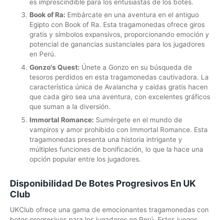
es imprescindible para los entusiastas de los botes.
Book of Ra:
Embárcate en una aventura en el antiguo
Egipto con Book of Ra. Esta tragamonedas ofrece giros
gratis y símbolos expansivos, proporcionando emoción y
potencial de ganancias sustanciales para los jugadores
en Perú.
Gonzo's Quest:
Únete a Gonzo en su búsqueda de
tesoros perdidos en esta tragamonedas cautivadora. La
característica única de Avalancha y caídas gratis hacen
que cada giro sea una aventura, con excelentes gráficos
que suman a la diversión.
Immortal Romance:
Sumérgete en el mundo de
vampiros y amor prohibido con Immortal Romance. Esta
tragamonedas presenta una historia intrigante y
múltiples funciones de bonificación, lo que la hace una
opción popular entre los jugadores.
Disponibilidad De Botes Progresivos En UK
Club
UKClub ofrece una gama de emocionantes tragamonedas con
botes progresivos para los jugadores en Perú. Estos juegos