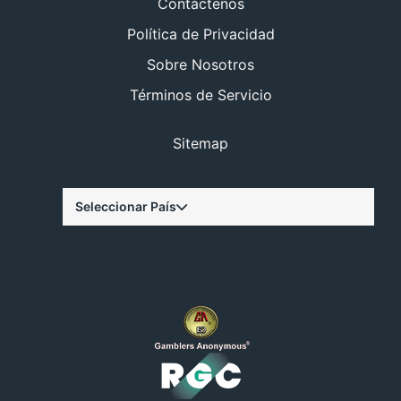
Contáctenos
Política de Privacidad
Sobre Nosotros
Términos de Servicio
Sitemap
Seleccionar País