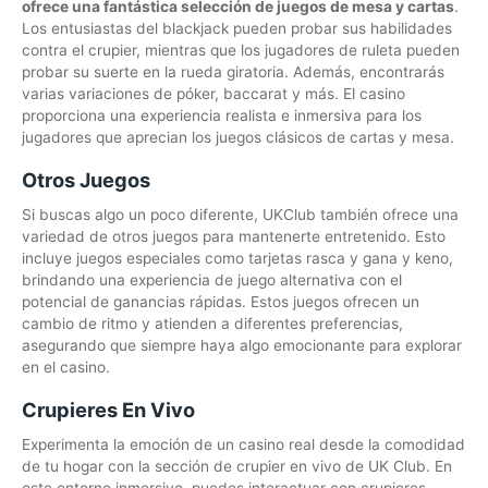
ofrece una fantástica selección de juegos de mesa y cartas
.
Los entusiastas del blackjack pueden probar sus habilidades
contra el crupier, mientras que los jugadores de ruleta pueden
probar su suerte en la rueda giratoria. Además, encontrarás
varias variaciones de póker, baccarat y más. El casino
proporciona una experiencia realista e inmersiva para los
jugadores que aprecian los juegos clásicos de cartas y mesa.
Otros Juegos
Si buscas algo un poco diferente, UKClub también ofrece una
variedad de otros juegos para mantenerte entretenido. Esto
incluye juegos especiales como tarjetas rasca y gana y keno,
brindando una experiencia de juego alternativa con el
potencial de ganancias rápidas. Estos juegos ofrecen un
cambio de ritmo y atienden a diferentes preferencias,
asegurando que siempre haya algo emocionante para explorar
en el casino.
Crupieres En Vivo
Experimenta la emoción de un casino real desde la comodidad
de tu hogar con la sección de crupier en vivo de UK Club. En